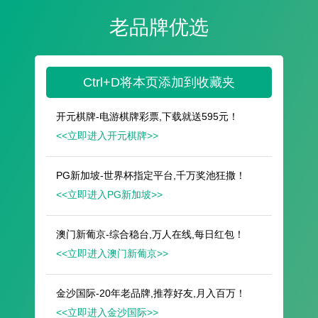
遥想公瑾当年，小乔初嫁了，雄姿英发。
羽扇纶巾，谈笑间，樯橹灰飞烟灭。
故国神游，多情应笑我，早生华发。
人生如梦，一尊还酹江月。